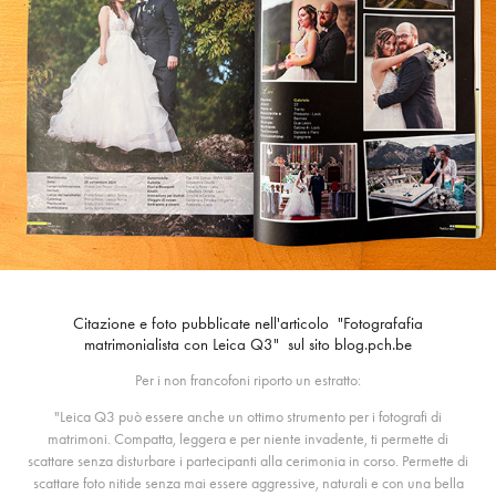
Citazione e foto pubblicate nell'articolo "Fotografafia
matrimonialista con Leica Q3" sul sito blog.pch.be
Per i non francofoni riporto un estratto:
"Leica Q3 può essere anche un ottimo strumento per i fotografi di
matrimoni. Compatta, leggera e per niente invadente, ti permette di
scattare senza disturbare i partecipanti alla cerimonia in corso. Permette di
scattare foto nitide senza mai essere aggressive, naturali e con una bella